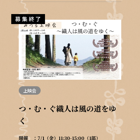
募集終了
上映会
つ・む・ぐ織人は風の道をゆ
く
開催
7/1（金）11:30-15:00（1部）